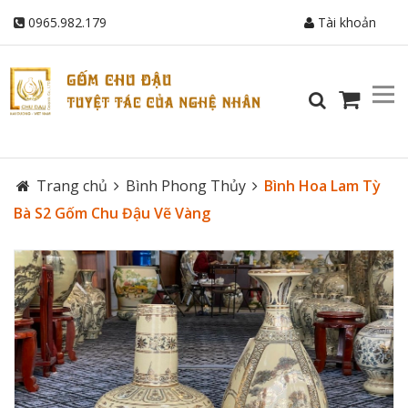
0965.982.179
Tài khoản
Trang chủ
Bình Phong Thủy
Bình Hoa Lam Tỳ
Bà S2 Gốm Chu Đậu Vẽ Vàng