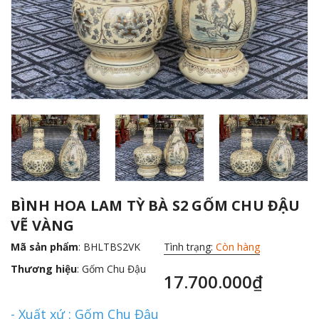
BÌNH HOA LAM TỲ BÀ S2 GỐM CHU ĐẬU
VẼ VÀNG
Mã sản phẩm
: BHLTBS2VK
Tình trạng:
Còn hàng
Thương hiệu
:
Gốm Chu Đậu
17.700.000₫
- Xuất xứ : Gốm Chu Đậu