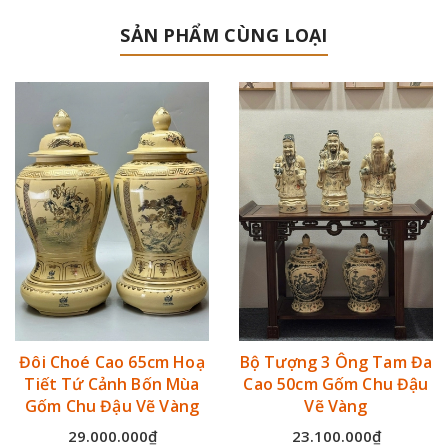
SẢN PHẨM CÙNG LOẠI
Đôi Choé Cao 65cm Hoạ
Bộ Tượng 3 Ông Tam Đa
Tiết Tứ Cảnh Bốn Mùa
Cao 50cm Gốm Chu Đậu
Gốm Chu Đậu Vẽ Vàng
Vẽ Vàng
29.000.000₫
23.100.000₫