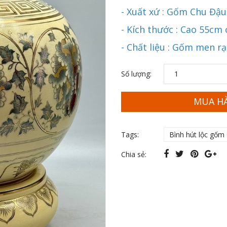
- Xuất xứ : Gốm Chu Đậu
- Kích thước : Cao 55cm
- Chất liệu : Gốm men r
Số lượng:
MUA H
Tags:
Bình hút lộc gốm
Chia sẻ: