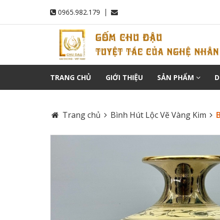
|
0965.982.179
TRANG CHỦ
GIỚI THIỆU
SẢN PHẨM
D
Trang chủ
Bình Hút Lộc Vẽ Vàng Kim