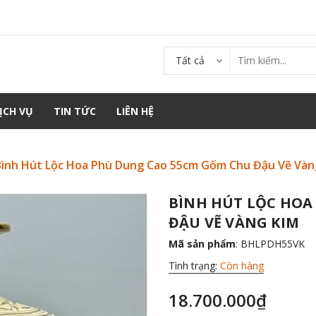
Tất cả
ỊCH VỤ
TIN TỨC
LIÊN HỆ
Bình Hút Lộc Hoa Phù Dung Cao 55cm Gốm Chu Đậu Vẽ Vàn
BÌNH HÚT LỘC HOA
ĐẬU VẼ VÀNG KIM
Mã sản phẩm
: BHLPDH55VK
Tình trạng:
Còn hàng
18.700.000₫