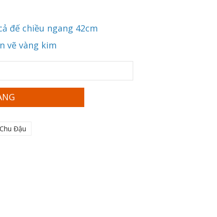
 cả đế chiều ngang 42cm
ạn vẽ vàng kim
ÀNG
 Chu Đậu