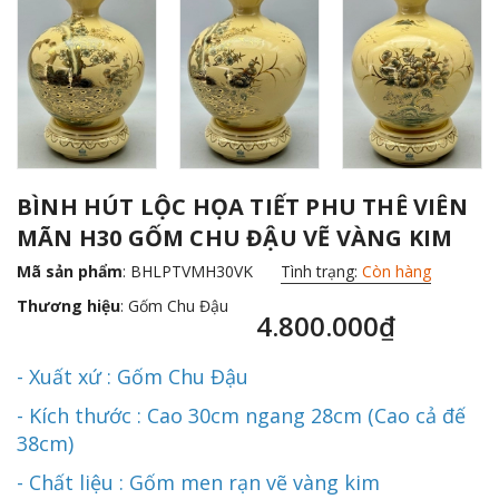
BÌNH HÚT LỘC HỌA TIẾT PHU THÊ VIÊN
MÃN H30 GỐM CHU ĐẬU VẼ VÀNG KIM
Mã sản phẩm
: BHLPTVMH30VK
Tình trạng:
Còn hàng
Thương hiệu
:
Gốm Chu Đậu
4.800.000₫
- Xuất xứ : Gốm Chu Đậu
- Kích thước : Cao 30cm ngang 28cm (Cao cả đế
38cm)
- Chất liệu : Gốm men rạn vẽ vàng kim