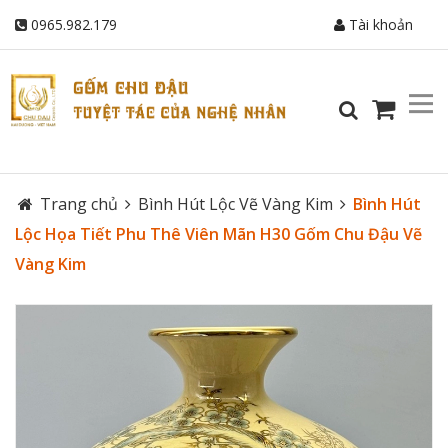
0965.982.179
Tài khoản
Trang chủ
Bình Hút Lộc Vẽ Vàng Kim
Bình Hút
Lộc Họa Tiết Phu Thê Viên Mãn H30 Gốm Chu Đậu Vẽ
Vàng Kim