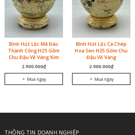
Bình Hút Lộc Cá Chép
Bình Tài Lộc Sơn Thuỷ
Hoa Sen H25 Gốm Chu
Hữu Tình 3D Màu Xanh
Đậu Vẽ Vàng
Coban Cao 42cm Gốm Vẽ
Vàng
2.900.000₫
10.000.000₫
Mua ngay
Mua ngay
THÔNG TIN DOANH NGHIỆP