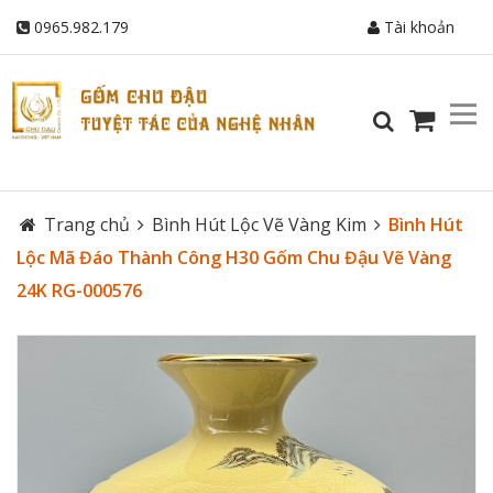
0965.982.179
Tài khoản
Trang chủ
Bình Hút Lộc Vẽ Vàng Kim
Bình Hút
Lộc Mã Đáo Thành Công H30 Gốm Chu Đậu Vẽ Vàng
24K RG-000576