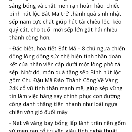
sáng bóng và chất men rạn hoàn hảo, chiếc
bình hút lộc Bát Mã trở thành quà sinh nhật
sếp nam cực chất giúp hút tài chiêu lộc, kéo
quý cát, cho tuổi mới sếp lớn gặt hái nhiều
thành công hơn.
- Đặc biệt, họa tiết Bát Mã – 8 chú ngựa chiến
đồng lòng đồng sức thể hiện tinh thần đoàn
kết của nhân viên cấp dưới một lòng phò tá
sếp. Nhờ đó, món quà tặng sếp Bình hút lộc
gốm Chu Đậu Mã Đáo Thành Công Vẽ Vàng
24K cổ vũ tinh thần mạnh mẽ, giúp sếp vững
tin làm việc hăng say chinh phục con đường
công danh thăng tiến nhanh như loài ngựa
chiến vờn gió đuổi mây.
- Nét vẽ vàng bay bổng lấp lánh trên nền gốm
sứ men rạn cổ truyền giàu tính nghệ thuật