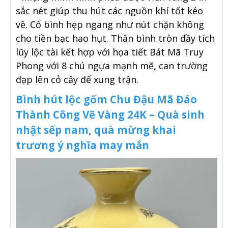
sắc nét giúp thu hút các nguồn khí tốt kéo
về. Cổ bình hẹp ngang như nút chặn không
cho tiền bạc hao hụt. Thân bình tròn đầy tích
lũy lộc tài kết hợp với họa tiết Bát Mã Truy
Phong với 8 chú ngựa mạnh mẽ, can trường
đạp lên cỏ cây để xung trận.
Bình hút lộc gốm Chu Đậu Mã Đáo
Thành Công Vẽ Vàng 24K – Quà sinh
nhật sếp nam, quà mừng khai
trương ý nghĩa may mắn