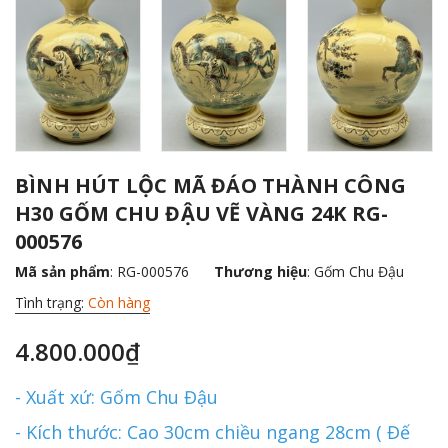
BÌNH HÚT LỘC MÃ ĐÁO THÀNH CÔNG
H30 GỐM CHU ĐẬU VẼ VÀNG 24K RG-
000576
Mã sản phẩm
: RG-000576
Thương hiệu
:
Gốm Chu Đậu
Tình trạng:
Còn hàng
4.800.000₫
- Xuất xứ: Gốm Chu Đậu
- Kích thước: Cao 30cm chiều ngang 28cm ( Đế