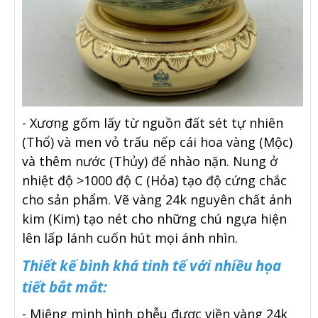
- Xương gốm lấy từ nguồn đất sét tự nhiên
(Thổ) và men vỏ trấu nếp cái hoa vàng (Mộc)
và thêm nước (Thủy) để nhào nặn. Nung ở
nhiệt độ >1000 độ C (Hỏa) tạo độ cứng chắc
cho sản phẩm. Vẽ vàng 24k nguyên chất ánh
kim (Kim) tạo nét cho những chú ngựa hiện
lên lấp lánh cuốn hút mọi ánh nhìn.
Thiết kế bình khá tinh tế với nhiều họa
tiết bắt mắt:
- Miệng mình hình phễu được viền vàng 24k