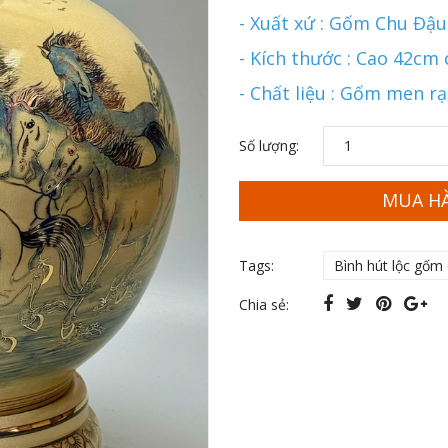
- Xuất xứ : Gốm Chu Đậu
- Kích thước : Cao 42cm
- Chất liệu : Gốm men r
Số lượng:
MUA H
Tags:
Bình hút lộc gốm
Chia sẻ: