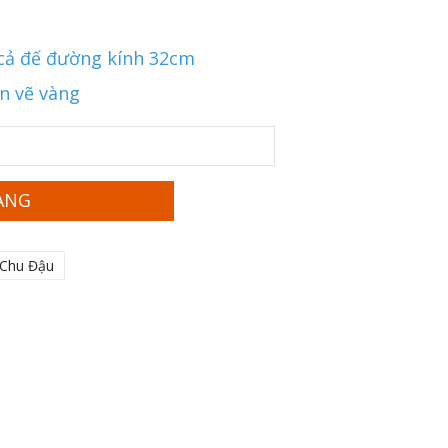
 cả đế đường kính 32cm
ạn vẽ vàng
ÀNG
 Chu Đậu