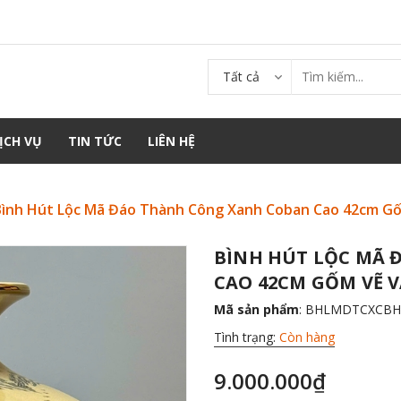
Tất cả
ỊCH VỤ
TIN TỨC
LIÊN HỆ
Bình Hút Lộc Mã Đáo Thành Công Xanh Coban Cao 42cm G
BÌNH HÚT LỘC MÃ
CAO 42CM GỐM VẼ 
Mã sản phẩm
: BHLMDTCXCBH
Tình trạng:
Còn hàng
9.000.000₫