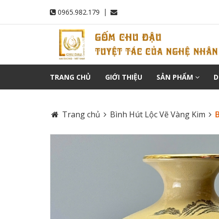
|
0965.982.179
TRANG CHỦ
GIỚI THIỆU
SẢN PHẨM
D
Trang chủ
Bình Hút Lộc Vẽ Vàng Kim