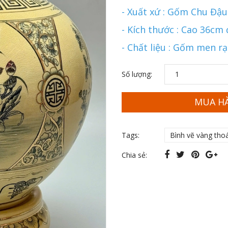
- Xuất xứ : Gốm Chu Đậu
- Kích thước : Cao 36cm
- Chất liệu : Gốm men r
Số lượng:
MUA H
Tags:
Bình vẽ vàng tho
Chia sẻ: