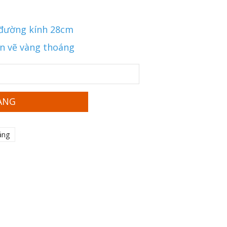
 đường kính 28cm
ạn vẽ vàng thoáng
ÀNG
áng