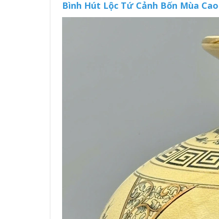
Bình Hút Lộc Tứ Cảnh Bốn Mùa Ca