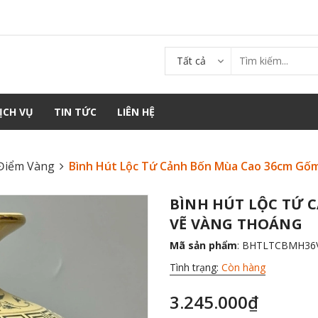
Tất cả
ỊCH VỤ
TIN TỨC
LIÊN HỆ
Điểm Vàng
Bình Hút Lộc Tứ Cảnh Bốn Mùa Cao 36cm Gố
BÌNH HÚT LỘC TỨ 
VẼ VÀNG THOÁNG
Mã sản phẩm
: BHTLTCBMH36
Tình trạng:
Còn hàng
3.245.000₫