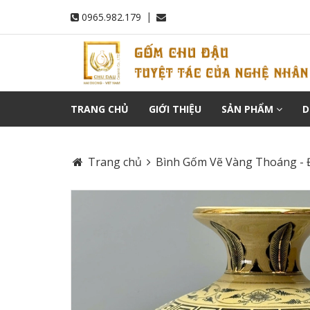
|
0965.982.179
TRANG CHỦ
GIỚI THIỆU
SẢN PHẨM
D
Trang chủ
Bình Gốm Vẽ Vàng Thoáng - 