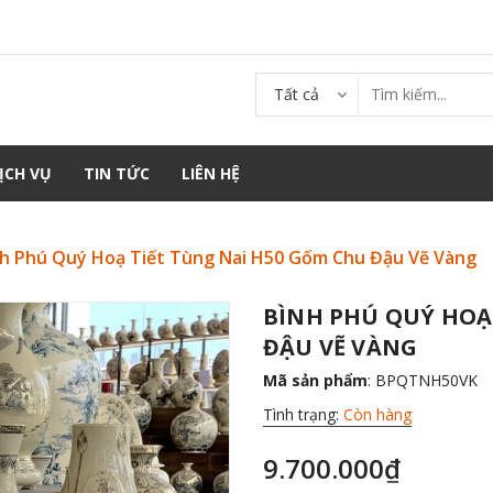
Tất cả
ỊCH VỤ
TIN TỨC
LIÊN HỆ
nh Phú Quý Hoạ Tiết Tùng Nai H50 Gốm Chu Đậu Vẽ Vàng
BÌNH PHÚ QUÝ HOẠ
ĐẬU VẼ VÀNG
Mã sản phẩm
: BPQTNH50VK
Tình trạng:
Còn hàng
9.700.000₫