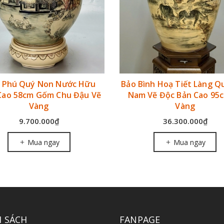
h Phú Quý Non Nước Hữu
Bảo Bình Hoạ Tiết Làng Q
Cao 58cm Gốm Chu Đậu Vẽ
Nam Vẽ Độc Bản Cao 95
Vàng
Vàng
9.700.000₫
36.300.000₫
Mua ngay
Mua ngay
H SÁCH
FANPAGE