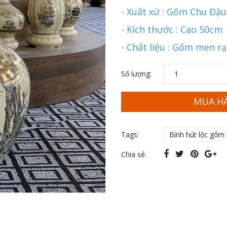
- Xuất xứ : Gốm Chu Đậu
- Kích thước : Cao 50cm
- Chất liệu : Gốm men r
Số lượng:
MUA H
Tags:
Bình hút lộc gốm
Chia sẻ: