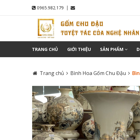
|
0965.982.179
TRANG CHỦ
GIỚI THIỆU
SẢN PHẨM
D
Trang chủ
Bình Hoa Gốm Chu Đậu
Bì