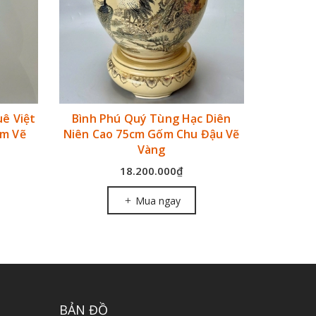
uê Việt
Bình Phú Quý Tùng Hạc Diên
Bình Phú
cm Vẽ
Niên Cao 75cm Gốm Chu Đậu Vẽ
Việt
Vàng
18.200.000₫
Mua ngay
BẢN ĐỒ