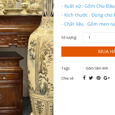
- Xuất xứ : Gốm Chu Đậu
- Kích thước : Dùng cho
- Chất liệu : Gốm men r
Số lượng:
MUA H
Tags:
Gốm tâm linh
Chia sẻ: