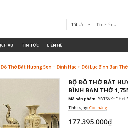
Tất cả
ỊCH VỤ
TIN TỨC
LIÊN HỆ
 Đồ Thờ Bát Hương Sen + Đỉnh Hạc + Đôi Lục Bình Ban Thờ
BỘ ĐỒ THỜ BÁT HƯƠ
BÌNH BAN THỜ 1,75
Mã sản phẩm
: BĐTSVK+DH+L
Tình trạng:
Còn hàng
177.395.000₫