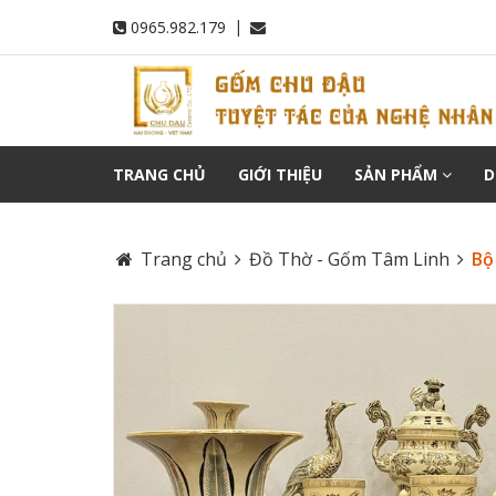
|
0965.982.179
TRANG CHỦ
GIỚI THIỆU
SẢN PHẨM
D
Trang chủ
Đồ Thờ - Gốm Tâm Linh
Bộ