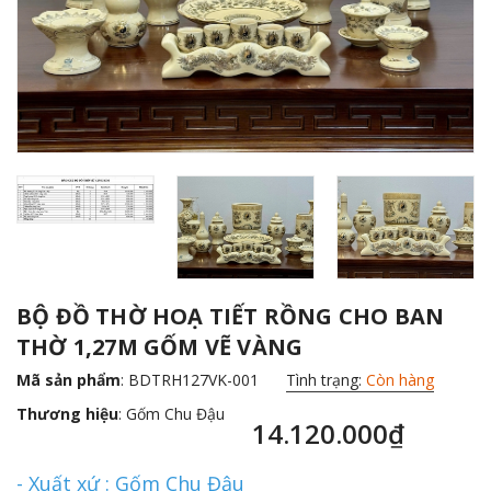
BỘ ĐỒ THỜ HOẠ TIẾT RỒNG CHO BAN
THỜ 1,27M GỐM VẼ VÀNG
Mã sản phẩm
: BDTRH127VK-001
Tình trạng:
Còn hàng
Thương hiệu
:
Gốm Chu Đậu
14.120.000₫
- Xuất xứ : Gốm Chu Đậu