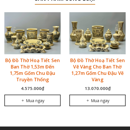
Bộ Đồ Thờ Hoạ Tiết Sen
Bộ Đồ Thờ Hoạ Tiết Sen
Ban Thờ 1,53m Đến
Vẽ Vàng Cho Ban Thờ
1,75m Gốm Chu Đậu
1,27m Gốm Chu Đậu Vẽ
Truyền Thống
Vàng
4.575.000₫
13.070.000₫
Mua ngay
Mua ngay