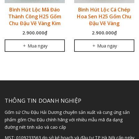
Bình Hút Lộc Mã Đáo
Bình Hút Lộc Cá Chép
Thành Công H25 Gốm
Hoa Sen H25 Gốm Chu
Chu Đậu Vẽ Vàng Kim
Đậu Vẽ Vàng
2.900.000₫
2.900.000₫
Mua ngay
Mua ngay
THÔNG TIN DOANH NGHIỆP
Gốm sứ Chu Đậu Hải Dương chuyên sản xuất và cung ứng sản
phẩm gốm Chu Đậu chính hãng với nhiều mẫu mã đa dạng
đường nét tinh xảo và cao cấp
MST: 0109233563 do sở kế hoạch và đầu tư TP.Hà Nội cấp ngày