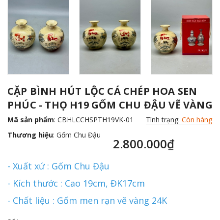
CẶP BÌNH HÚT LỘC CÁ CHÉP HOA SEN
PHÚC - THỌ H19 GỐM CHU ĐẬU VẼ VÀNG
Mã sản phẩm
: CBHLCCHSPTH19VK-01
Tình trạng:
Còn hàng
Thương hiệu
:
Gốm Chu Đậu
2.800.000₫
- Xuất xứ : Gốm Chu Đậu
- Kích thước : Cao 19cm, ĐK17cm
- Chất liệu : Gốm men rạn vẽ vàng 24K