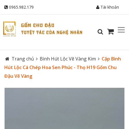
0965.982.179
Tài khoản
Trang chủ
Bình Hút Lộc Vẽ Vàng Kim
Cặp Bình
Hút Lộc Cá Chép Hoa Sen Phúc - Thọ H19 Gốm Chu
Đậu Vẽ Vàng