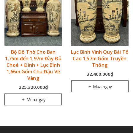
Lục Bình Vinh Quy Bái Tổ
Lục Bình Tùng Hạc Có
Cao 1,57m Gốm Truyền
Cuốn Thư Chữ Phúc Đức
Thống
Cao 1,82 mét Truyền
Thống
32.400.000₫
43.200.000₫
Mua ngay
Mua ngay