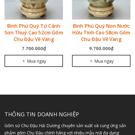
Bình Phú Quý Tứ Cảnh
Bình Phú Quý Non Nước
Sơn Thuỷ Cao 52cm Gốm
Hữu Tình Cao 58cm Gốm
Chu Đậu Vẽ Vàng
Chu Đậu Vẽ Vàng
7.700.000₫
9.700.000₫
Mua ngay
Mua ngay
THÔNG TIN DOANH NGHIỆP
Gốm sứ Chu Đậu Hải Dương chuyên sản xuất và cung ứng sản
phẩm gốm Chu Đậu chính hãng với nhiều mẫu mã đa dạng