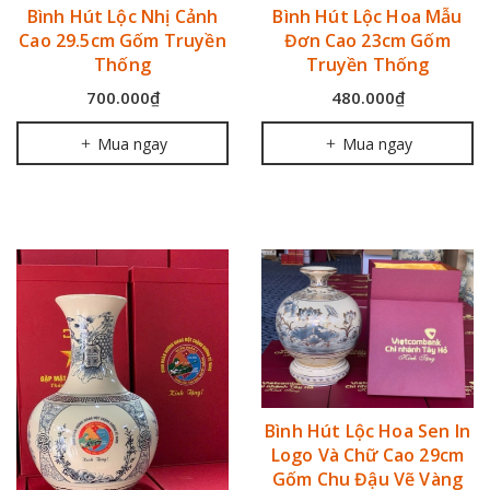
Bình Hút Lộc Nhị Cảnh
Bình Hút Lộc Hoa Mẫu
Cao 29.5cm Gốm Truyền
Đơn Cao 23cm Gốm
Thống
Truyền Thống
700.000₫
480.000₫
Mua ngay
Mua ngay
Bình Hút Lộc Hoa Sen In
Logo Và Chữ Cao 29cm
Gốm Chu Đậu Vẽ Vàng
Bình gốm tặng sếp