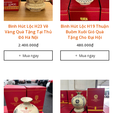
quà phù hợp cho các dịp sau:
Bình Hút Lộc H23 Vẽ
Bình Hút Lộc H19 Thuận
Vàng Quà Tặng Tại Thủ
Buồm Xuôi Gió Quà
Đô Hà Nội
Tặng Cho Đại Hội
2.400.000₫
480.000₫
Mua ngay
Mua ngay