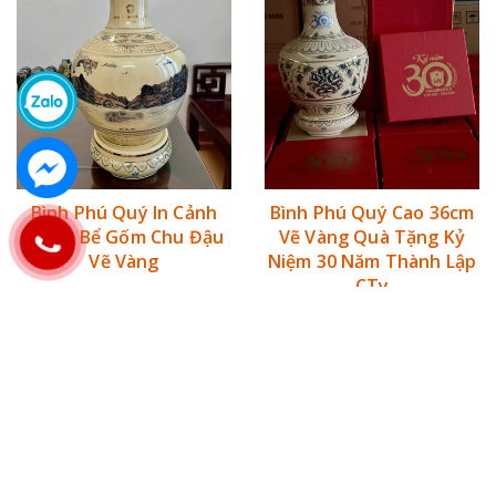
Quà tặng khai trương
Bình gốm Chu Đậu là một món quà tặng sang
trọng, tinh tế, mang ý nghĩa phong thủy tốt
đẹp, giúp mang lại may mắn, tài lộc cho gia
chủ. Do đó, bình gốm Chu Đậu là món quà
tặng phù hợp cho dịp khai trương.
Bình Phú Quý In Cảnh
Bình Phú Quý Cao 36cm
Hồ Ba Bể Gốm Chu Đậu
Vẽ Vàng Quà Tặng Kỷ
Vẽ Vàng
Niệm 30 Năm Thành Lập
CTy
7.700.000₫
1.500.000₫
Mua ngay
Mua ngay