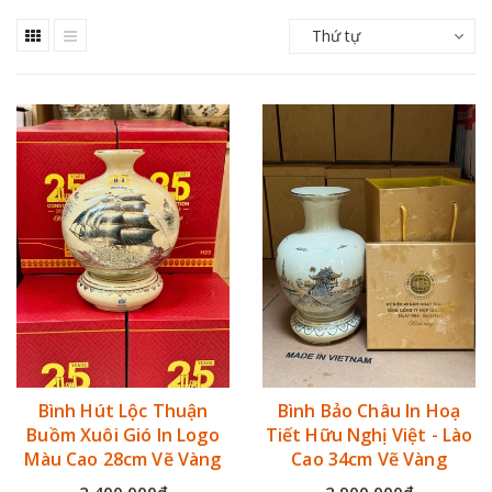
đẹp, giúp mang lại may mắn, tài lộc cho
Thứ tự
doanh nghiệp. Do đó, bình gốm Chu Đậu là
món quà tặng phù hợp cho các dịp sau:
Bình Hút Lộc Thuận
Bình Bảo Châu In Hoạ
Buồm Xuôi Gió In Logo
Tiết Hữu Nghị Việt - Lào
Màu Cao 28cm Vẽ Vàng
Cao 34cm Vẽ Vàng