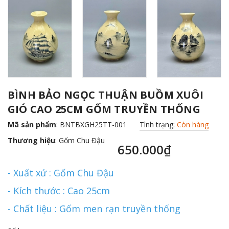
BÌNH BẢO NGỌC THUẬN BUỒM XUÔI
GIÓ CAO 25CM GỐM TRUYỀN THỐNG
Mã sản phẩm
: BNTBXGH25TT-001
Tình trạng:
Còn hàng
Thương hiệu
:
Gốm Chu Đậu
650.000₫
- Xuất xứ : Gốm Chu Đậu
- Kích thước : Cao 25cm
- Chất liệu : Gốm men rạn truyền thống