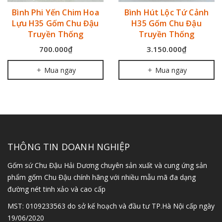
Bình Phi Yến Chim Hoa
Bình Hút Lộc Tứ Cảnh
Lựu H35 Gốm Chu Đậu
H35 Gốm Chu Đậu
Truyền Thống
Truyền Thống
700.000₫
3.150.000₫
Mua ngay
Mua ngay
THÔNG TIN DOANH NGHIỆP
Gốm sứ Chu Đậu Hải Dương chuyên sản xuất và cung ứng sản
phẩm gốm Chu Đậu chính hãng với nhiều mẫu mã đa dạng
đường nét tinh xảo và cao cấp
MST: 0109233563 do sở kế hoạch và đầu tư TP.Hà Nội cấp ngày
19/06/2020