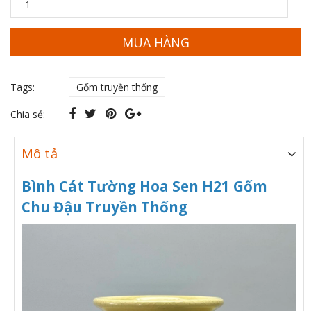
MUA HÀNG
Tags:
Gốm truyền thống
Chia sẻ:
Mô tả
Bình Cát Tường Hoa Sen H21 Gốm
Chu Đậu Truyền Thống