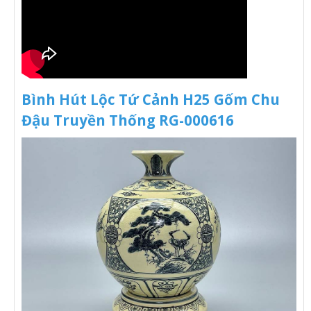
Bình Hút Lộc Tứ Cảnh H25 Gốm Chu
Đậu Truyền Thống RG-000616