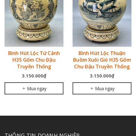
Bình Hút Lộc Tứ Cảnh
Bình Hút Lộc Thuận
H35 Gốm Chu Đậu
Buồm Xuôi Gió H35 Gốm
Truyền Thống
Chu Đậu Truyền Thống
3.150.000₫
3.150.000₫
Mua ngay
Mua ngay
THÔNG TIN DOANH NGHIỆP