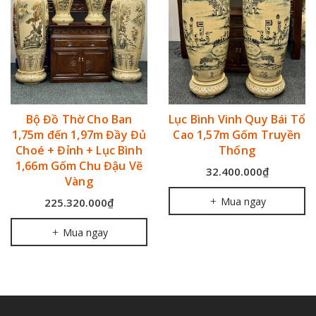
Bộ Đồ Thờ Cho Ban
Lục Bình Vinh Quy Bái Tổ
1,75m đến 1,97m Đầy Đủ
Cao 1,57m Gốm Truyền
Choé + Đỉnh + Lục Bình
Thống
1,66m Gốm Chu Đậu Vẽ
32.400.000₫
Vàng
Mua ngay
225.320.000₫
Mua ngay