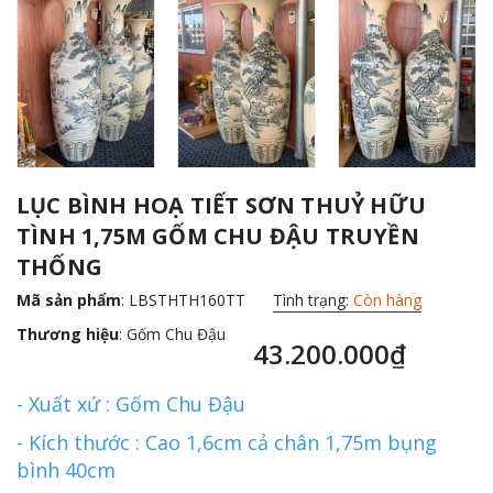
LỤC BÌNH HOẠ TIẾT SƠN THUỶ HỮU
TÌNH 1,75M GỐM CHU ĐẬU TRUYỀN
THỐNG
Mã sản phẩm
: LBSTHTH160TT
Tình trạng:
Còn hàng
Thương hiệu
:
Gốm Chu Đậu
43.200.000₫
- Xuất xứ : Gốm Chu Đậu
- Kích thước : Cao 1,6cm cả chân 1,75m bụng
bình 40cm