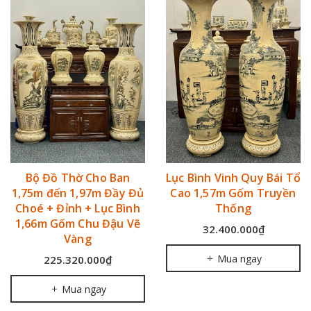
Bộ Đồ Thờ Cho Ban
Lục Bình Vinh Quy Bái Tổ
1,75m đến 1,97m Đầy Đủ
Cao 1,57m Gốm Truyền
Choé + Đỉnh + Lục Bình
Thống
1,66m Gốm Chu Đậu Vẽ
32.400.000₫
Vàng
Mua ngay
225.320.000₫
Mua ngay