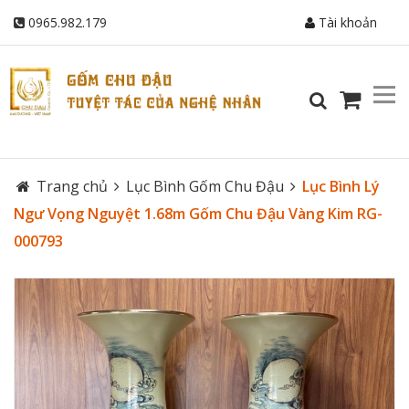
0965.982.179
Tài khoản
Trang chủ
Lục Bình Gốm Chu Đậu
Lục Bình Lý
Ngư Vọng Nguyệt 1.68m Gốm Chu Đậu Vàng Kim RG-
000793