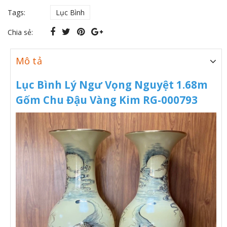
Tags:
Lục Bình
Chia sẻ:
Mô tả
Lục Bình Lý Ngư Vọng Nguyệt 1.68m
Gốm Chu Đậu Vàng Kim RG-000793