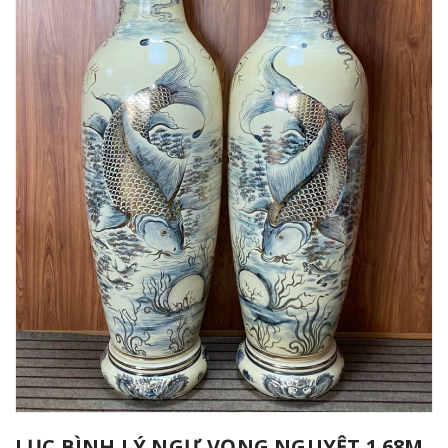
LỤC BÌNH LÝ NGƯ VỌNG NGUYỆT 1.68M