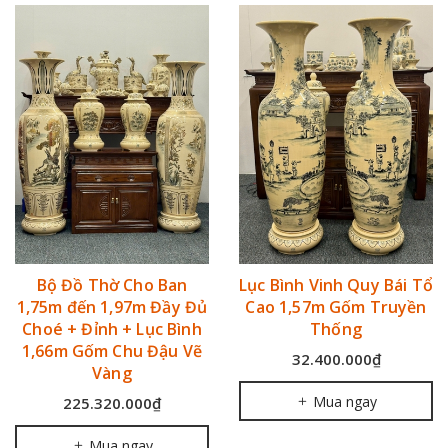
Bộ Đồ Thờ Cho Ban
Lục Bình Vinh Quy Bái Tổ
1,75m đến 1,97m Đầy Đủ
Cao 1,57m Gốm Truyền
Choé + Đỉnh + Lục Bình
Thống
1,66m Gốm Chu Đậu Vẽ
32.400.000₫
Vàng
Mua ngay
225.320.000₫
Mua ngay