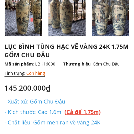
LỤC BÌNH TÙNG HẠC VẼ VÀNG 24K 1.75M
GỐM CHU ĐẬU
Mã sản phẩm
: LBH16000
Thương hiệu
:
Gốm Chu Đậu
Tình trạng:
Còn hàng
145.200.000₫
- Xuất xứ: Gốm Chu Đậu
- Kích thước: Cao 1.6m
(Cả đế 1.75m)
- Chất liệu: Gốm men rạn vẽ vàng 24K