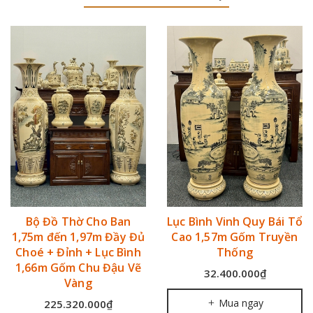
Bộ Đồ Thờ Cho Ban
Lục Bình Vinh Quy Bái Tổ
1,75m đến 1,97m Đầy Đủ
Cao 1,57m Gốm Truyền
Choé + Đỉnh + Lục Bình
Thống
1,66m Gốm Chu Đậu Vẽ
32.400.000₫
Vàng
Mua ngay
225.320.000₫