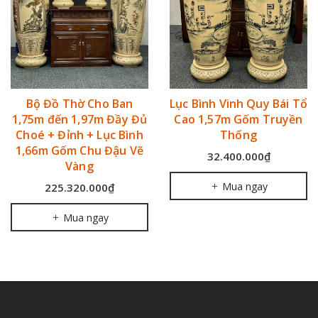
Bộ Đồ Thờ Cho Ban
Lục Bình Vinh Quy Bái Tổ
1,75m đến 1,97m Đầy Đủ
Cao 1,57m Gốm Truyền
Choé + Đỉnh + Lục Bình
Thống
1,66m Gốm Chu Đậu Vẽ
32.400.000₫
Vàng
Mua ngay
225.320.000₫
Mua ngay