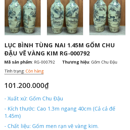
LỤC BÌNH TÙNG NAI 1.45M GỐM CHU
ĐẬU VẼ VÀNG KIM RG-000792
Mã sản phẩm
: RG-000792
Thương hiệu
:
Gốm Chu Đậu
Tình trạng:
Còn hàng
101.200.000₫
- Xuất xứ: Gốm Chu Đậu
- Kích thước: Cao 1.3m ngang 40cm (Cả cả đế
1.45m)
- Chất liệu: Gốm men rạn vẽ vàng kim.