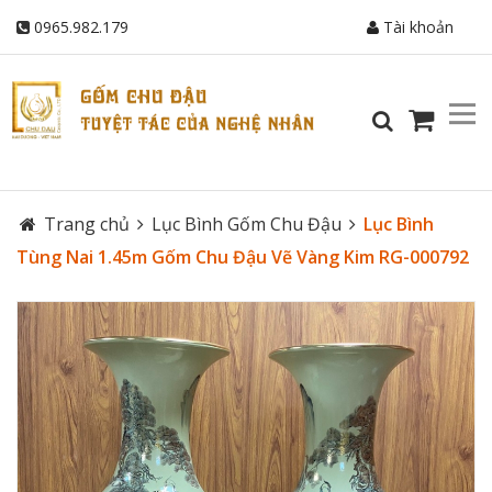
0965.982.179
Tài khoản
Trang chủ
Lục Bình Gốm Chu Đậu
Lục Bình
Tùng Nai 1.45m Gốm Chu Đậu Vẽ Vàng Kim RG-000792