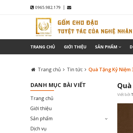
|
0965.982.179
TRANG CHỦ
GIỚI THIỆU
SẢN PHẨM
D
Trang chủ
Tin tức
Quà Tặng Kỷ Niệm
Quà
DANH MỤC BÀI VIẾT
Viết bởi
T
Trang chủ
Giới thiệu
Sản phẩm
Dịch vụ