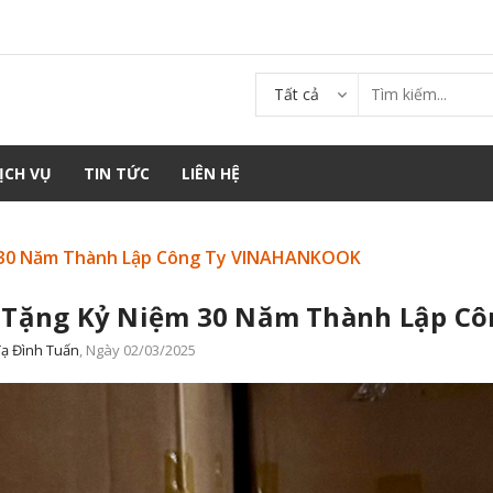
Tất cả
ỊCH VỤ
TIN TỨC
LIÊN HỆ
 30 Năm Thành Lập Công Ty VINAHANKOOK
 Tặng Kỷ Niệm 30 Năm Thành Lập C
ạ Đình Tuấn
, Ngày 02/03/2025