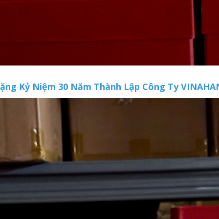
ặng Kỷ Niệm 30 Năm Thành Lập Công Ty VINA